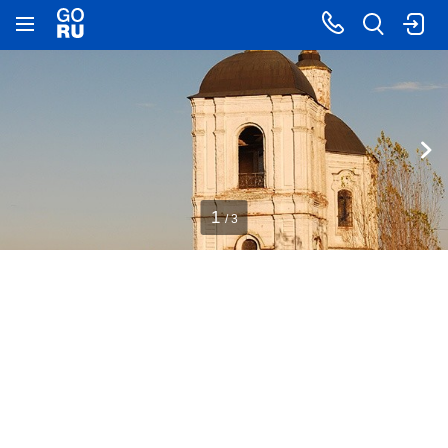
1
/ 3