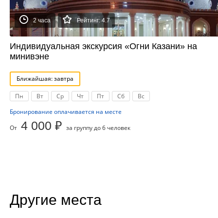
2 часа
Рейтинг: 4.7
Индивидуальная экскурсия «Огни Казани» на
минивэне
Ближайшая: завтра
Пн
Вт
Ср
Чт
Пт
Сб
Вс
Бронирование оплачивается на месте
4 000 ₽
От
за группу до 6 человек
Другие места