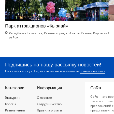
Парк аттракционов «Кырлай»
Республика Татарстан, Казань, городской округ Казань, Кировский
район
Подпишись на нашу рассылку новостей!
Нажимая кнопку «Подписаться», вы принимаете
правила портала
Категории
Информация
GoRu
GoRu — это пор
Экскурсии
О проекте
транспорт, кон
Квесты
Сотрудничество
предложений с
Развлечения
Правила оплаты
представлен по