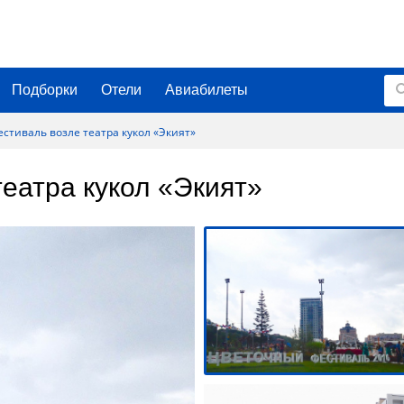
Подборки
Отели
Авиабилеты
стиваль возле театра кукол «Экият»
еатра кукол «Экият»