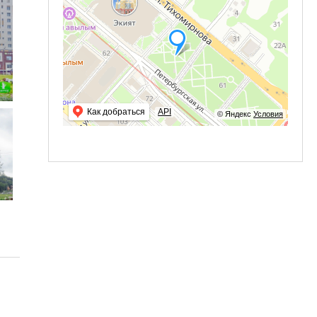
Как добраться
API
© Яндекс
Условия