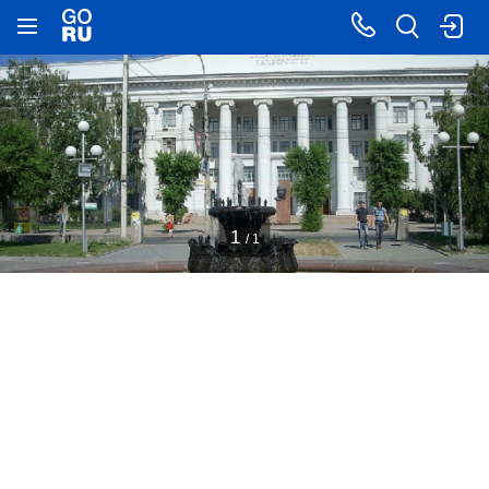
1
/ 1