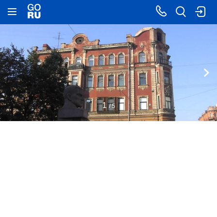
1
/ 5