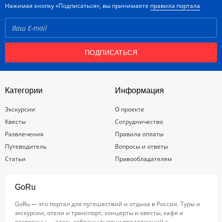
Нажимая кнопку «Подписаться», вы принимаете
правила портала
ПОДПИСАТЬСЯ
Категории
Информация
Экскурсии
О проекте
Квесты
Сотрудничество
Развлечения
Правила оплаты
Путеводитель
Вопросы и ответы
Статьи
Правообладателям
GoRu
GoRu — это портал для путешествий и отдыха в России. Туры и
экскурсии, отели и транспорт, концерты и квесты, кафе и
рестораны — здесь собраны тысячи предложений с