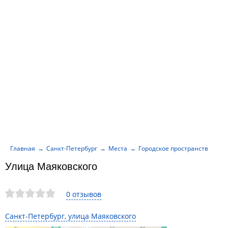
Главная
Санкт-Петербург
Места
Городское пространство
У
Улица Маяковского
0 отзывов
Санкт-Петербург, улица Маяковского