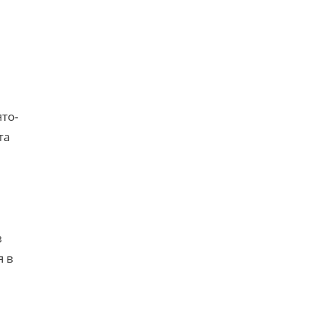
то-
та
в
я в