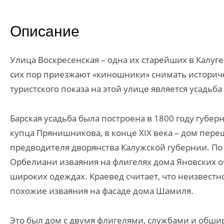
Описание
Улица Воскресенская – одна их старейших в Калуг
сих пор приезжают «киношники» снимать историч
туристского показа на этой улице является усадьб
Барская усадьба была построена в 1800 году губе
купца Прянишникова, в конце XIX века – дом пер
предводителя дворянства Калужской губернии. По
Орбелиани изваяния на флигелях дома Яновских о
широких одеждах. Краевед считает, что неизвест
похожие изваяния на фасаде дома Шамиля.
Это был дом с двумя флигелями, службами и обшир