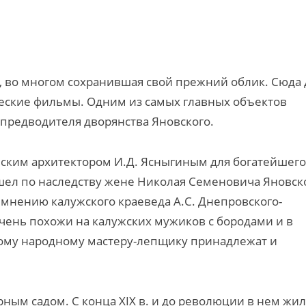
е, во многом сохранившая свой прежний облик. Сюда 
еские фильмы. Одним из самых главных объектов
а предводителя дворянства Яновского.
рнским архитектором И.Д. Ясныгиным для богатейшего
ешел по наследству жене Николая Семеновича Яновско
 мнению калужского краеведа А.С. Днепровского-
чень похожи на калужских мужиков с бородами и в
ному народному мастеру-лепщику принадлежат и
ным садом. С конца XIX в. и до революции в нем жил