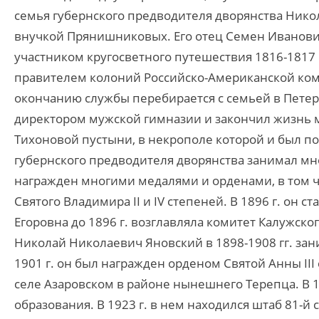
семья губернского предводителя дворянства Нико
внучкой Прянишниковых. Его отец Семен Иванов
участником кругосветного путешествия 1816-1817 гг
правителем колоний Российско-Американской комп
окончанию службы перебирается с семьей в Петербур
директором мужской гимназии и закончил жизнь м
Тихоновой пустыни, в некрополе которой и был по
губернского предводителя дворянства занимал мн
награжден многими медалями и орденами, в том чи
Святого Владимира II и IV степеней. В 1896 г. он 
Егоровна до 1896 г. возглавляла комитет Калужско
Николай Николаевич Яновский в 1898-1908 гг. зан
1901 г. он был награжден орденом Святой Анны II
селе Азаровском в районе нынешнего Терепца. В 1
образования. В 1923 г. в нем находился штаб 81-й