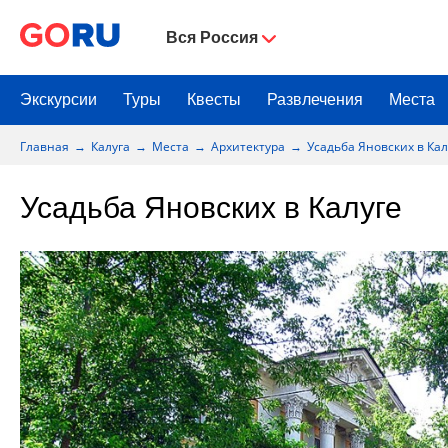
Вся Россия
Экскурсии
Туры
Квесты
Развлечения
Места
Главная
Калуга
Места
Архитектура
Усадьба Яновских в Кал
Усадьба Яновских в Калуге