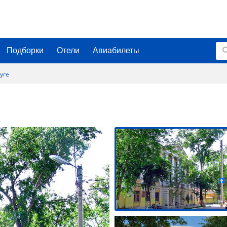
Подборки
Отели
Авиабилеты
уге