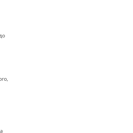
до
го,
а