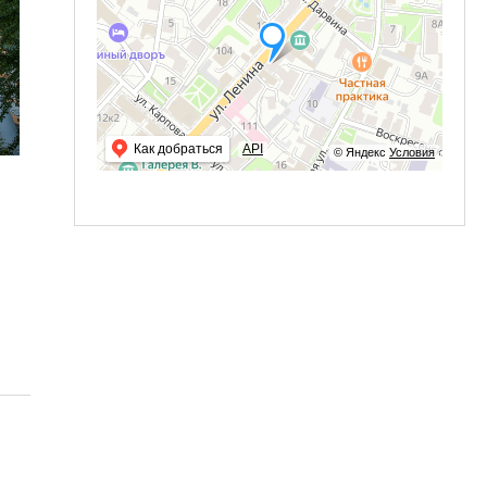
Как добраться
API
© Яндекс
Условия