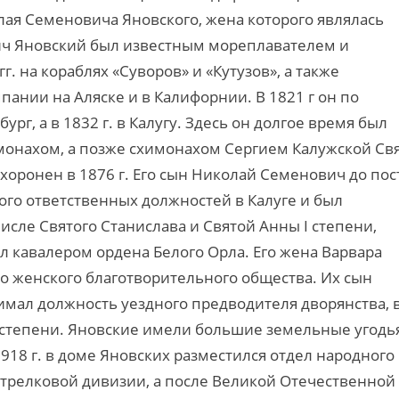
лая Семеновича Яновского, жена которого являлась
ич Яновский был известным мореплавателем и
. на кораблях «Суворов» и «Кутузов», а также
ании на Аляске и в Калифорнии. В 1821 г он по
г, а в 1832 г. в Калугу. Здесь он долгое время был
онахом, а позже схимонахом Сергием Калужской Свя
хоронен в 1876 г. Его сын Николай Семенович до пос
ого ответственных должностей в Калуге и был
сле Святого Станислава и Святой Анны I степени,
стал кавалером ордена Белого Орла. Его жена Варвара
го женского благотворительного общества. Их сын
имал должность уездного предводителя дворянства, 
I степени. Яновские имели большие земельные угодь
918 г. в доме Яновских разместился отдел народного
 стрелковой дивизии, а после Великой Отечественной