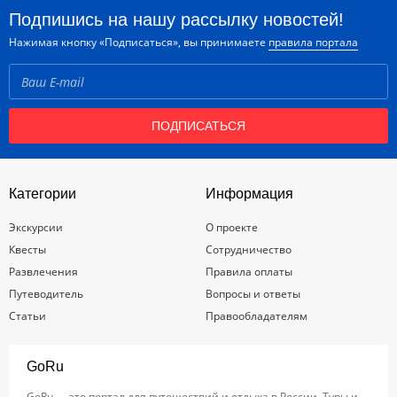
Подпишись на нашу рассылку новостей!
Нажимая кнопку «Подписаться», вы принимаете
правила портала
ПОДПИСАТЬСЯ
Категории
Информация
Экскурсии
О проекте
Квесты
Сотрудничество
Развлечения
Правила оплаты
Путеводитель
Вопросы и ответы
Статьи
Правообладателям
GoRu
GoRu — это портал для путешествий и отдыха в России. Туры и