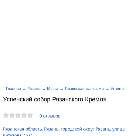
Главная
Рязань
Места
Православные храмы
Успенский со
Успенский собор Рязанского Кремля
0 отзывов
Рязанская область, Рязань, городской округ Рязань, улица
Кутузова, 12к1