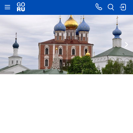
1
/ 3