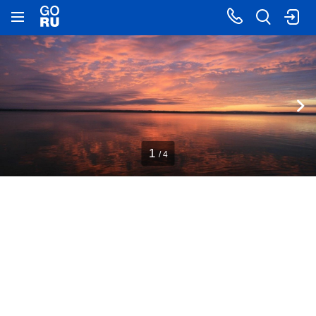
1
/ 4