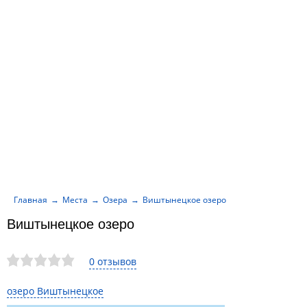
Главная
Места
Озера
Виштынецкое озеро
Виштынецкое озеро
0 отзывов
озеро Виштынецкое