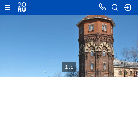
1
/ 1