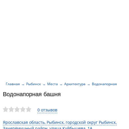
Главная
Рыбинск
Места
Архитектура
Водонапорная башн
Водонапорная башня
0 отзывов
Ярославская область, Рыбинск, городской округ Рыбинск,
Зачерёмушный район, улица Куйбышева, 1А