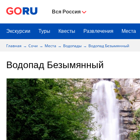
Вся Россия
Экскурсии
Туры
Квесты
Развлечения
Места
Главная
Сочи
Места
Водопады
Водопад Безымянный
Водопад Безымянный