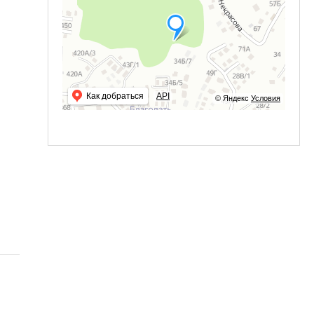
Как добраться
API
© Яндекс
Условия