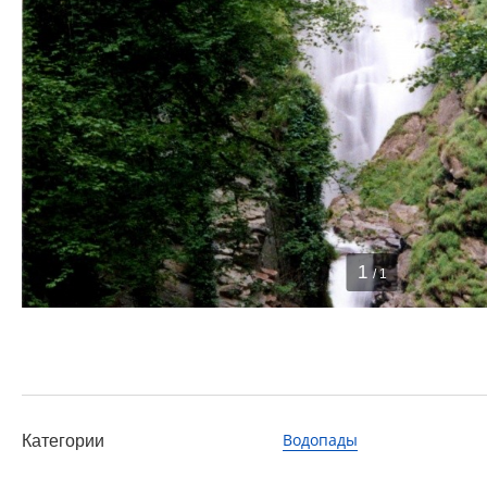
1
/ 1
Водопады
Категории