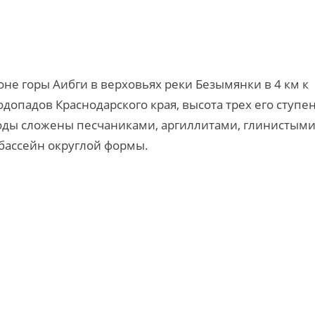
е горы Аибги в верховьях реки Безымянки в 4 км к
одопадов Краснодарского края, высота трех его ступе
роды сложены песчаниками, аргиллитами, глинистым
бассейн округлой формы.