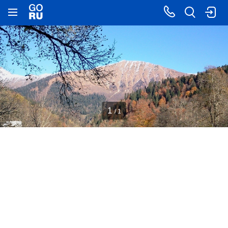
1
/ 1