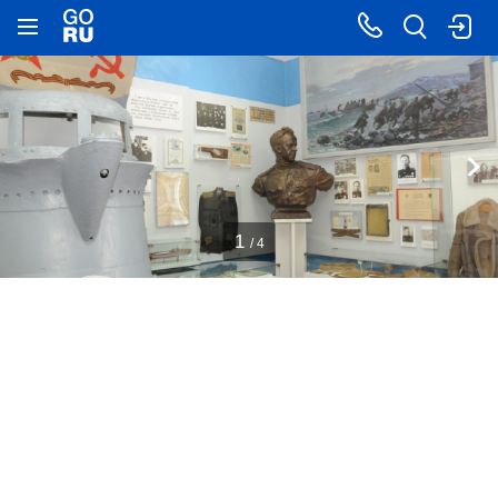
1
/ 4