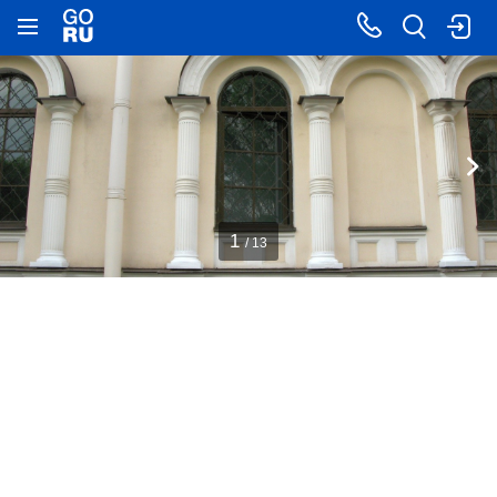
1
/ 13