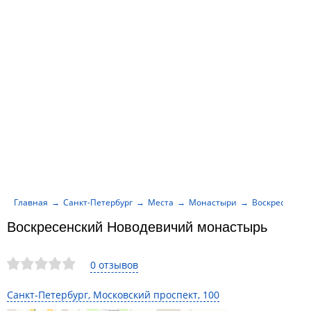
Главная
Санкт-Петербург
Места
Монастыри
Воскресенски
Воскресенский Новодевичий монастырь
0 отзывов
Санкт-Петербург, Московский проспект, 100