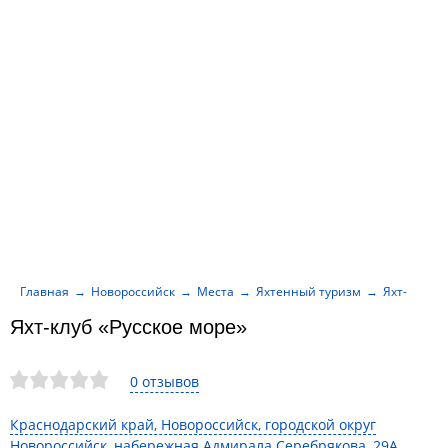
Главная
Новороссийск
Места
Яхтенный туризм
Яхт-клуб «
Яхт-клуб «Русское море»
0 отзывов
Краснодарский край, Новороссийск, городской округ
Новороссийск, набережная Адмирала Серебрякова, 29А