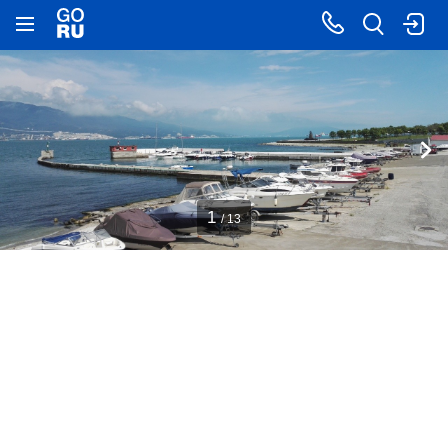
1
/ 13