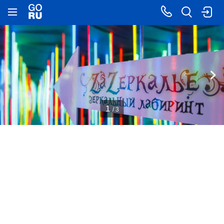
1
/ 3