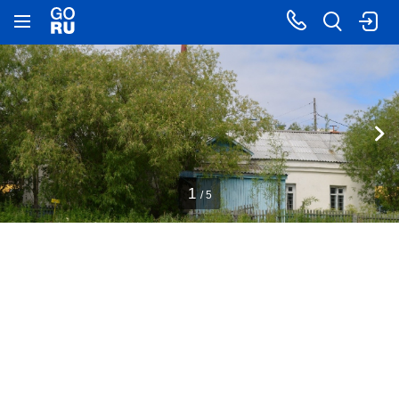
1
/ 5