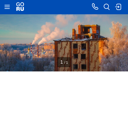
1
/ 1