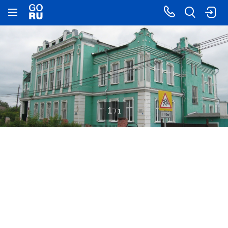
1
/ 1