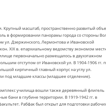
и. Крупный масштаб, пространственно развитый объ
оль в формировании панорамы города со стороны Вол
 ул. Дзержинского, Лермонтова и Ивановской
он. XIX в. епархиальному ведомству экономом мест
училище первоначально размещалось в двухэтажном
ольшим отступом от Ивановской ул. В 1904-1906 гг. 
льшой кирпичный главный корпус на углу ул.
али под младшие классы (младшее отделение).
 комплекс училища вошли также деревянный флигель
нные бани в глубине территории. В 1919-1942 гг. в
акультет. Рабфак был открыт для подготовки рабочих