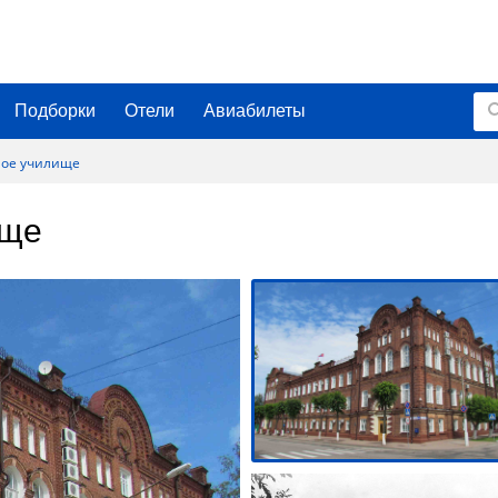
Подборки
Отели
Авиабилеты
ное училище
ище