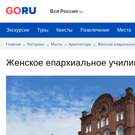
Вся Россия
Экскурсии
Туры
Квесты
Развлечения
Места
Главная
Кострома
Места
Архитектура
Женское епархиаль
Женское епархиальное учил