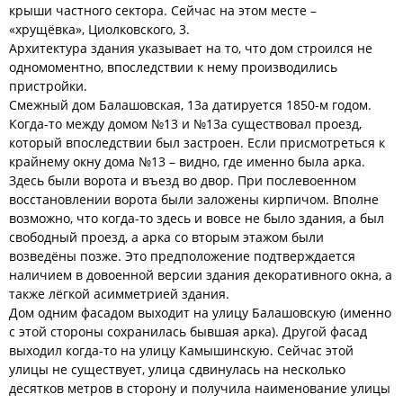
крыши частного сектора. Сейчас на этом месте –
«хрущёвка», Циолковского, 3.
Архитектура здания указывает на то, что дом строился не
одномоментно, впоследствии к нему производились
пристройки.
Смежный дом Балашовская, 13а датируется 1850-м годом.
Когда-то между домом №13 и №13а существовал проезд,
который впоследствии был застроен. Если присмотреться к
крайнему окну дома №13 – видно, где именно была арка.
Здесь были ворота и въезд во двор. При послевоенном
восстановлении ворота были заложены кирпичом. Вполне
возможно, что когда-то здесь и вовсе не было здания, а был
свободный проезд, а арка со вторым этажом были
возведёны позже. Это предположение подтверждается
наличием в довоенной версии здания декоративного окна, а
также лёгкой асимметрией здания.
Дом одним фасадом выходит на улицу Балашовскую (именно
с этой стороны сохранилась бывшая арка). Другой фасад
выходил когда-то на улицу Камышинскую. Сейчас этой
улицы не существует, улица сдвинулась на несколько
десятков метров в сторону и получила наименование улицы