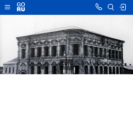
1
/ 1