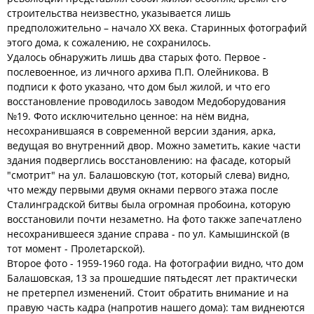
строительства неизвестно, указывается лишь
предположительно – начало XX века. Старинных фотографий
этого дома, к сожалению, не сохранилось.
Удалось обнаружить лишь два старых фото. Первое -
послевоенное, из личного архива П.П. Олейникова. В
подписи к фото указано, что дом был жилой, и что его
восстановление проводилось заводом Медоборудования
№19. Фото исключительно ценное: на нём видна,
несохранившаяся в современной версии здания, арка,
ведущая во внутренний двор. Можно заметить, какие части
здания подверглись восстановлению: на фасаде, который
"смотрит" на ул. Балашовскую (тот, который слева) видно,
что между первыми двумя окнами первого этажа после
Сталинградской битвы была огромная пробоина, которую
восстановили почти незаметно. На фото также запечатлено
несохранившееся здание справа - по ул. Камышинской (в
тот момент - Пролетарской).
Второе фото - 1959-1960 года. На фотографии видно, что дом
Балашовская, 13 за прошедшие пятьдесят лет практически
не претерпел изменений. Стоит обратить внимание и на
правую часть кадра (напротив нашего дома): там виднеются