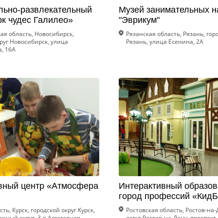
льно-развлекательный
Музей занимательных н
рк чудес Галилео»
"Эврикум"
ая область, Новосибирск,
Рязанская область, Рязань, гор
руг Новосибирск, улица
Рязань, улица Есенина, 2А
, 16А
вный центр «Атмосфера
Интерактивный образо
город профессий «КидБ
ть, Курск, городской округ Курск,
Ростовская область, Ростов-на-
жный округ, 3-я Агрегатная
округ Ростов-на-Дону, проспек