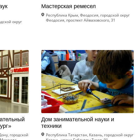
аук
Мастерская ремесел
Республика Крым, Феодосия, городской округ
Феодосия, проспект Айвазовского, 31
одской округ
вательный
Дом занимательной науки и
ург»
техники
Дону, городской
Республика Татарстан, Казань, городской округ
т Михаила
Казань, улица Габдуллы Тукая, 91