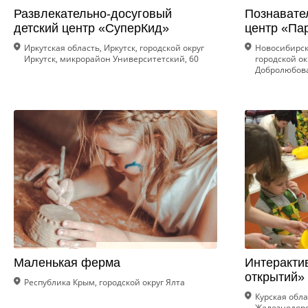
Развлекательно-досуговый
Познавате
детский центр «СуперКид»
центр «Па
Иркутская область, Иркутск, городской округ
Новосибирск
Иркутск, микрорайон Университетский, 60
городской ок
Добролюбова
Маленькая ферма
Интеракти
открытий»
Республика Крым, городской округ Ялта
Курская облас
Железнодоро