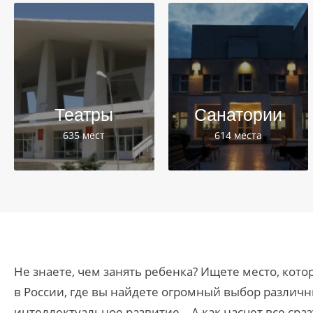
Театры
Санатории
635 мест
614 места
Не знаете, чем занять ребенка? Ищете место, ко
в России, где вы найдете огромный выбор различ
интеллектуальное развитие… А как насчет все сра