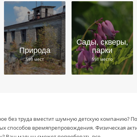
Сады, скверы,
Природа
парки
598 мест
591 место
торое без труда вместит шумную детскую компанию? 
ных способов времяпрепровождения. Физическая акт
зу? Ваш малыш сможет попробовать все.