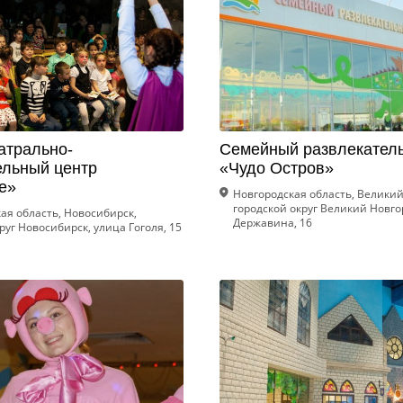
атрально-
Семейный развлекател
ельный центр
«Чудо Остров»
е»
Новгородская область, Великий
городской округ Великий Новго
ая область, Новосибирск,
Державина, 16
руг Новосибирск, улица Гоголя, 15