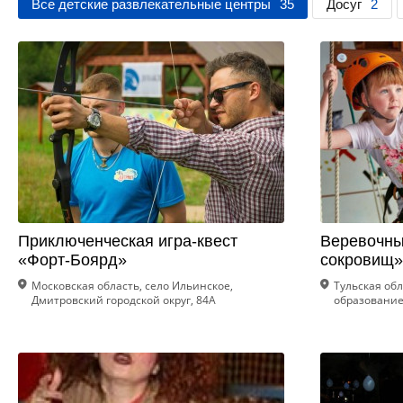
Все детские развлекательные центры
35
Досуг
2
Приключенческая игра-квест
Веревочны
«Форт-Боярд»
сокровищ»
Московская область, село Ильинское,
Тульская об
Дмитровский городской округ, 84А
образование 