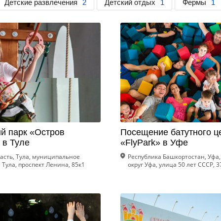
Детские развлечения
2
Детский отдых
1
Фермы
1
й парк «Остров
Посещение батутного ц
 в Туле
«FlyPark» в Уфе
ласть, Тула, муниципальное
Республика Башкортостан, Уфа,
Тула, проспект Ленина, 85к1
округ Уфа, улица 50 лет СССР, 3