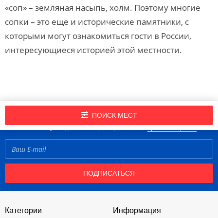
«соп» – земляная насыпь, холм. Поэтому многие
сопки – это еще и исторические памятники, с
которыми могут ознакомиться гости в России,
интересующиеся историей этой местности.
Подпишись на нашу рассылку новостей!
ПОИСК МЕСТ
Нажимая кнопку «Подписаться», вы принимаете
правила портала
ПОДПИСАТЬСЯ
Категории
Информация