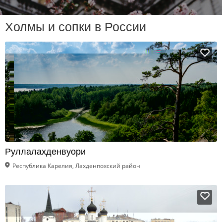
Холмы и сопки в России
Руллалахденвуори
Республика Карелия, Лахденпохский район