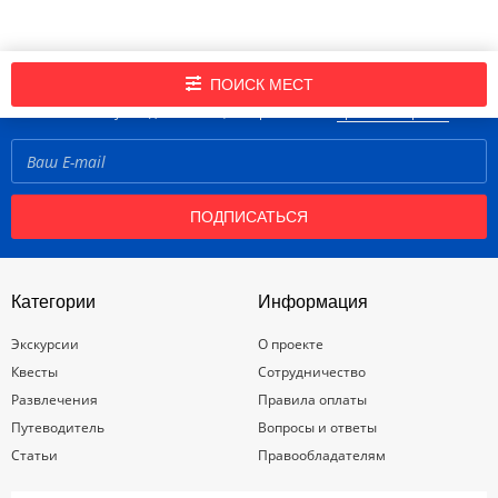
Подпишись на нашу рассылку новостей!
ПОИСК МЕСТ
Нажимая кнопку «Подписаться», вы принимаете
правила портала
ПОДПИСАТЬСЯ
Категории
Информация
Экскурсии
О проекте
Квесты
Сотрудничество
Развлечения
Правила оплаты
Путеводитель
Вопросы и ответы
Статьи
Правообладателям