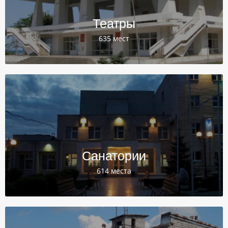
Театры
635 мест
Санатории
614 места