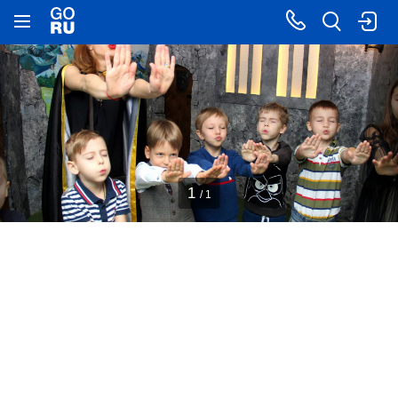
1
/ 1