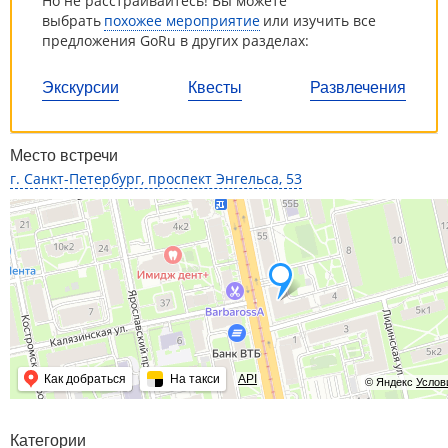
Но не расстраивайтесь! Вы можете
выбрать
похожее мероприятие
или изучить все
предложения GoRu в других разделах:
Экскурсии
Квесты
Развлечения
Место встречи
г. Санкт-Петербург, проспект Энгельса, 53
Как добраться
На такси
API
© Яндекс
Услов
Категории