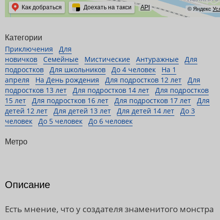
Как добраться
Доехать на такси
API
© Яндекс
Ус
Категории
Приключения
Для
новичков
Семейные
Мистические
Антуражные
Для
подростков
Для школьников
До 4 человек
На 1
апреля
На День рождения
Для подростков 12 лет
Для
подростков 13 лет
Для подростков 14 лет
Для подростков
15 лет
Для подростков 16 лет
Для подростков 17 лет
Для
детей 12 лет
Для детей 13 лет
Для детей 14 лет
До 3
человек
До 5 человек
До 6 человек
Метро
Описание
Есть мнение, что у создателя знаменитого монстра