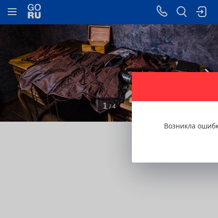
1
/ 4
Возникла ошиб