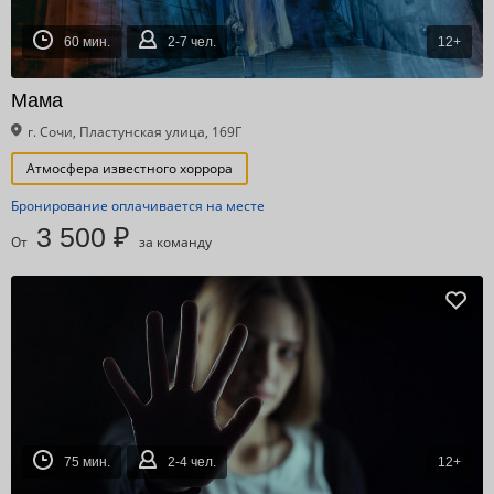
60 мин.
2-7 чел.
12+
Мама
г. Сочи, Пластунская улица, 169Г
Атмосфера известного хоррора
Бронирование оплачивается на месте
3 500 ₽
От
за команду
75 мин.
2-4 чел.
12+