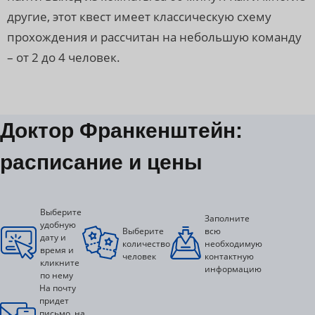
другие, этот квест имеет классическую схему
прохождения и рассчитан на небольшую команду
– от 2 до 4 человек.
Доктор Франкенштейн:
расписание и цены
Выберите
Заполните
удобную
Выберите
всю
дату и
количество
необходимую
время и
человек
контактную
кликните
информацию
по нему
На почту
придет
письмо, на