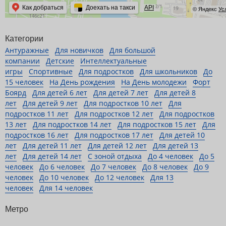
Как добраться
Доехать на такси
API
© Яндекс
Ус
Категории
Антуражные
Для новичков
Для большой
компании
Детские
Интеллектуальные
игры
Спортивные
Для подростков
Для школьников
До
15 человек
На День рождения
На День молодежи
Форт
Боярд
Для детей 6 лет
Для детей 7 лет
Для детей 8
лет
Для детей 9 лет
Для подростков 10 лет
Для
подростков 11 лет
Для подростков 12 лет
Для подростков
13 лет
Для подростков 14 лет
Для подростков 15 лет
Для
подростков 16 лет
Для подростков 17 лет
Для детей 10
лет
Для детей 11 лет
Для детей 12 лет
Для детей 13
лет
Для детей 14 лет
С зоной отдыха
До 4 человек
До 5
человек
До 6 человек
До 7 человек
До 8 человек
До 9
человек
До 10 человек
До 12 человек
Для 13
человек
Для 14 человек
Метро