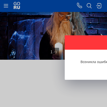
1
/ 3
Возникла ошиб