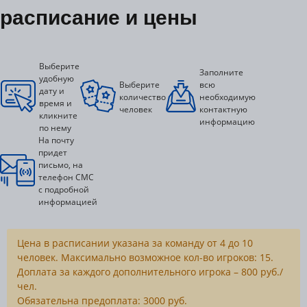
расписание и цены
Выберите
Заполните
удобную
Выберите
всю
дату и
количество
необходимую
время и
человек
контактную
кликните
информацию
по нему
На почту
придет
письмо, на
телефон СМС
с подробной
информацией
Цена в расписании указана за команду от 4 до 10
человек. Максимально возможное кол-во игроков: 15.
Доплата за каждого дополнительного игрока – 800 руб./
чел.
Обязательна предоплата: 3000 руб.