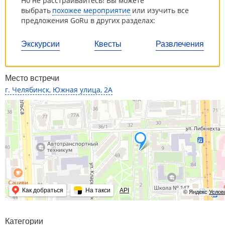
Но не расстраивайтесь! Вы можете
выбрать
похожее мероприятие
или изучить все
предложения GoRu в других разделах:
Экскурсии
Квесты
Развлечения
Место встречи
г. Челябинск, Южная улица, 2А
Как добраться
На такси
API
© Яндекс
Услов
Категории