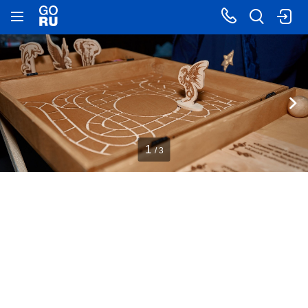
1
/ 3