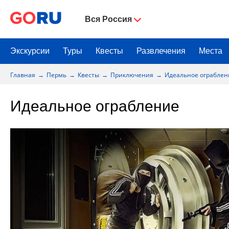
Вся Россия
Экскурсии
Туры
Квесты
Развлечения
Места
Главная
Пермь
Квесты
Приключения
Идеальное ограблен
Идеальное ограбление