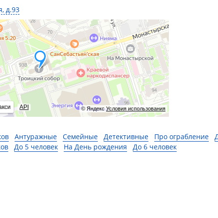
, д.93
акси
API
© Яндекс
Условия использования
ков
Антуражные
Семейные
Детективные
Про ограбление
ков
До 5 человек
На День рождения
До 6 человек