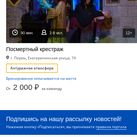
90 мин.
2-8 чел.
12+
Посмертный крестраж
г. Пермь, Екатерининская улица, 74
Антуражная атмосфера
Бронирование оплачивается на месте
2 000 ₽
От
за команду
Подпишись на нашу рассылку новостей!
Нажимая кнопку «Подписаться», вы принимаете
правила портала