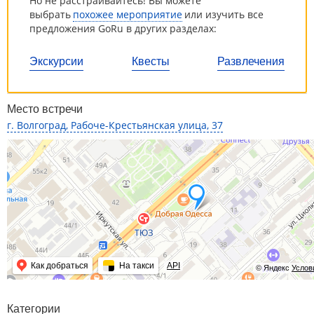
Но не расстраивайтесь! Вы можете
выбрать
похожее мероприятие
или изучить все
предложения GoRu в других разделах:
Экскурсии
Квесты
Развлечения
Место встречи
г. Волгоград, Рабоче-Крестьянская улица, 37
Как добраться
На такси
API
© Яндекс
Услов
Категории