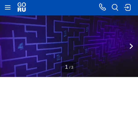
1
/ 3