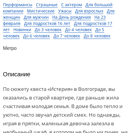
Перформансы
Страшные
С актером
Для большой
компании
Мистические
Ужасы
Для взрослых
Для
женщин
Для мужчин
На День рождения
На 23
февраля
Для подростков 16 лет
Для подростков 17
лет
Новинки
До 3 человек
До 4 человек
До 5
человек
До 6 человек
До 7 человек
До 8 человек
Метро
Описание
По сюжету квеста «Истерия» в Волгограде, вы
оказались в старой квартире, где раньше жила
счастливая молодая семья. В доме было тепло и
уютно, часто звучал детский смех. Но однажды,
играя в прятки, маленькая девочка залезла в
необычный шкаф, в котором не было ни ручек, ни