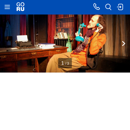
1
/ 3