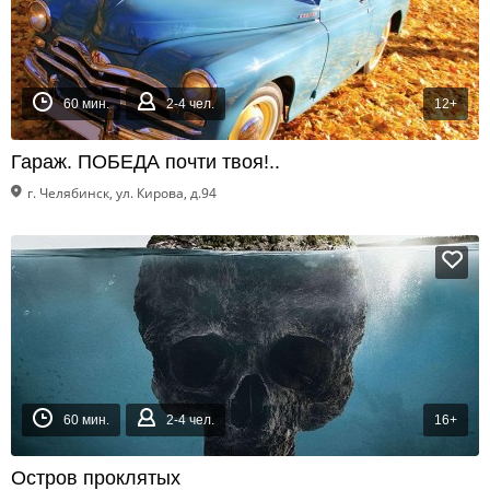
60 мин.
2-4 чел.
12+
Гараж. ПОБЕДА почти твоя!..
г. Челябинск, ул. Кирова, д.94
60 мин.
2-4 чел.
16+
Остров проклятых