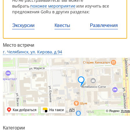
Но не расстраивайтесь! Вы можете
выбрать
похожее мероприятие
или изучить все
предложения GoRu в других разделах:
Экскурсии
Квесты
Развлечения
Место встречи
г. Челябинск, ул. Кирова, д.94
Как добраться
На такси
API
© Яндекс
Услов
Категории