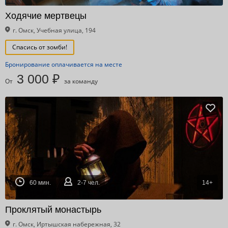
Ходячие мертвецы
г. Омск, Учебная улица, 194
Спасись от зомби!
Бронирование оплачивается на месте
3 000 ₽
От
за команду
60 мин.
2-7 чел.
14+
Проклятый монастырь
г. Омск, Иртышская набережная, 32