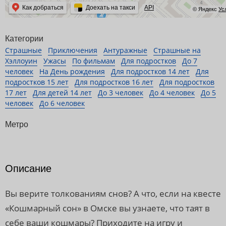
Как добраться
Доехать на такси
API
© Яндекс
Ус
Категории
Страшные
Приключения
Антуражные
Страшные на
Хэллоуин
Ужасы
По фильмам
Для подростков
До 7
человек
На День рождения
Для подростков 14 лет
Для
подростков 15 лет
Для подростков 16 лет
Для подростков
17 лет
Для детей 14 лет
До 3 человек
До 4 человек
До 5
человек
До 6 человек
Метро
Описание
Вы верите толкованиям снов? А что, если на квесте
«Кошмарный сон» в Омске вы узнаете, что таят в
себе ваши кошмары? Приходите на игру и