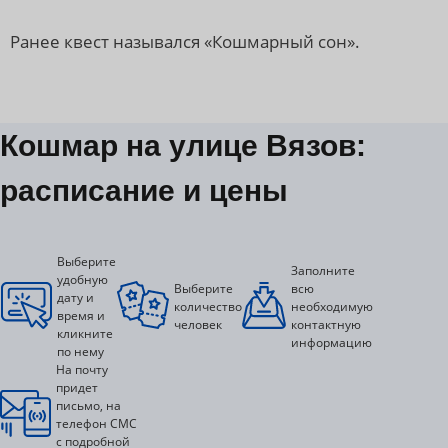
Ранее квест назывался «Кошмарный сон».
Кошмар на улице Вязов:
расписание и цены
Выберите
Заполните
удобную
Выберите
всю
дату и
количество
необходимую
время и
человек
контактную
кликните
информацию
по нему
На почту
придет
письмо, на
телефон СМС
с подробной