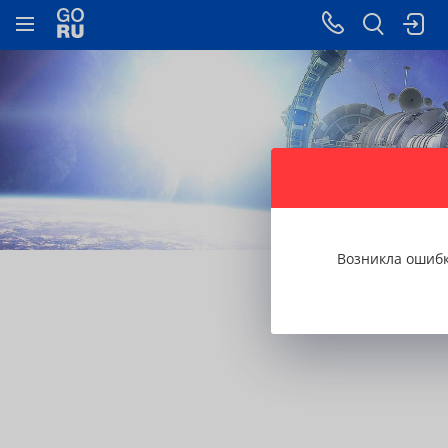
1
/ 5
Возникла ошиб