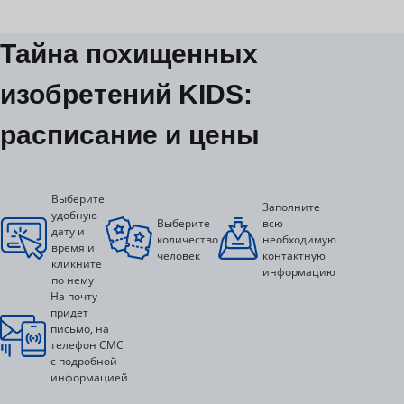
Тайна похищенных
изобретений KIDS:
расписание и цены
Выберите
Заполните
удобную
Выберите
всю
дату и
количество
необходимую
время и
человек
контактную
кликните
информацию
по нему
На почту
придет
письмо, на
телефон СМС
с подробной
информацией