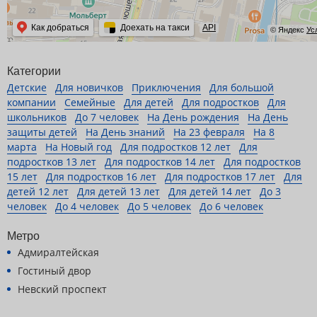
Как добраться
Доехать на такси
API
© Яндекс
Ус
Категории
Детские
Для новичков
Приключения
Для большой
компании
Семейные
Для детей
Для подростков
Для
школьников
До 7 человек
На День рождения
На День
защиты детей
На День знаний
На 23 февраля
На 8
марта
На Новый год
Для подростков 12 лет
Для
подростков 13 лет
Для подростков 14 лет
Для подростков
15 лет
Для подростков 16 лет
Для подростков 17 лет
Для
детей 12 лет
Для детей 13 лет
Для детей 14 лет
До 3
человек
До 4 человек
До 5 человек
До 6 человек
Метро
Адмиралтейская
Гостиный двор
Невский проспект