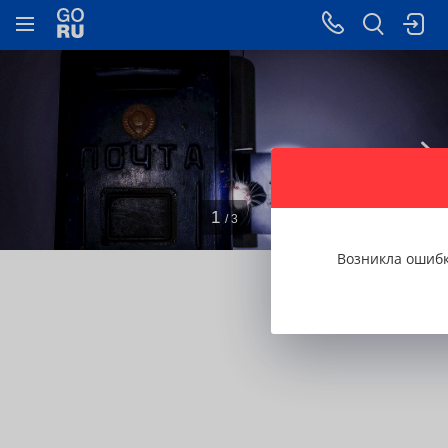
1
/ 3
Возникла ошиб