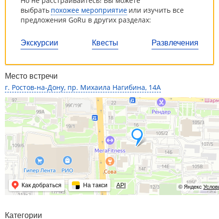
Но не расстраивайтесь! Вы можете
выбрать
похожее мероприятие
или изучить все
предложения GoRu в других разделах:
Экскурсии
Квесты
Развлечения
Место встречи
г. Ростов-на-Дону, пр. Михаила Нагибина, 14А
Как добраться
На такси
API
© Яндекс
Услов
Категории