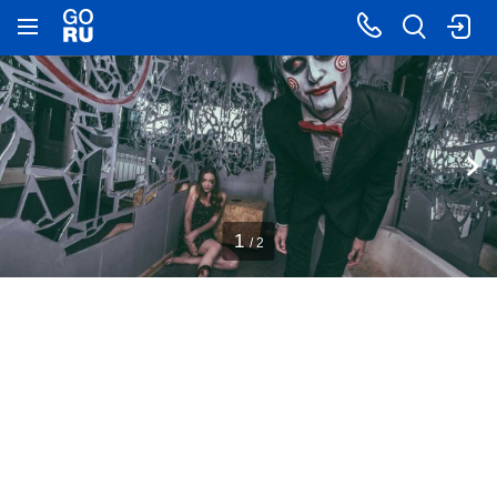
1
/ 2