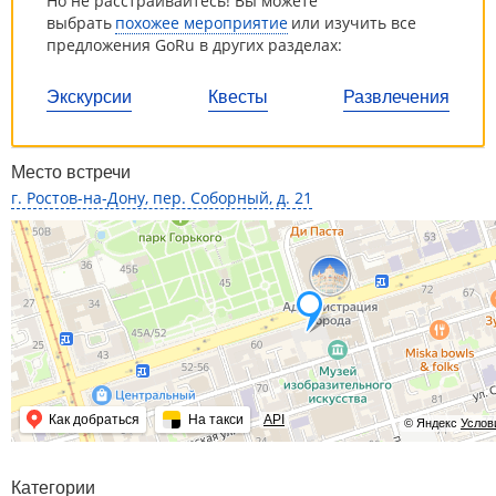
Но не расстраивайтесь! Вы можете
выбрать
похожее мероприятие
или изучить все
предложения GoRu в других разделах:
Экскурсии
Квесты
Развлечения
Место встречи
г. Ростов-на-Дону, пер. Соборный, д. 21
Как добраться
На такси
API
© Яндекс
Услов
Категории