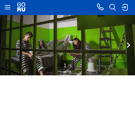
1
/ 5