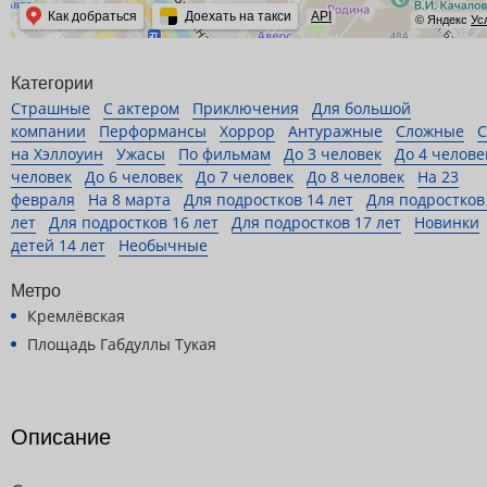
Как добраться
Доехать на такси
API
© Яндекс
Ус
Категории
Страшные
С актером
Приключения
Для большой
компании
Перформансы
Хоррор
Антуражные
Сложные
на Хэллоуин
Ужасы
По фильмам
До 3 человек
До 4 челове
человек
До 6 человек
До 7 человек
До 8 человек
На 23
февраля
На 8 марта
Для подростков 14 лет
Для подростков
лет
Для подростков 16 лет
Для подростков 17 лет
Новинки
детей 14 лет
Необычные
Метро
Кремлёвская
Площадь Габдуллы Тукая
Описание