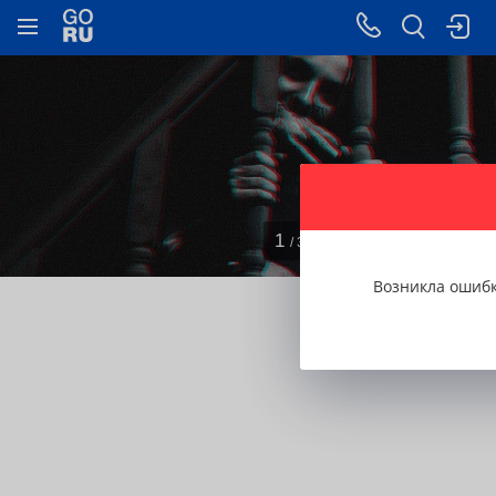
1
/ 3
Возникла ошиб