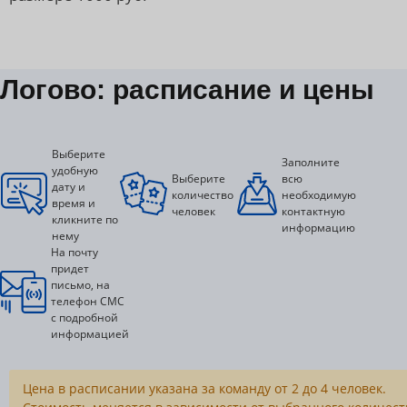
Логово: расписание и цены
Выберите
Заполните
удобную
Выберите
всю
дату и
количество
необходимую
время и
человек
контактную
кликните по
информацию
нему
На почту
придет
письмо, на
телефон СМС
с подробной
информацией
Цена в расписании указана за команду от 2 до 4 человек.