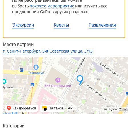
Но не расстраивайтесь! Вы можете
выбрать
похожее мероприятие
или изучить все
предложения GoRu в других разделах:
Экскурсии
Квесты
Развлечения
Место встречи
г. Санкт-Петербург, 5-я Советская улица, 3/13
Как добраться
На такси
API
© Яндекс
Услов
Категории