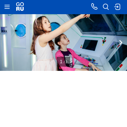
1
/ 2