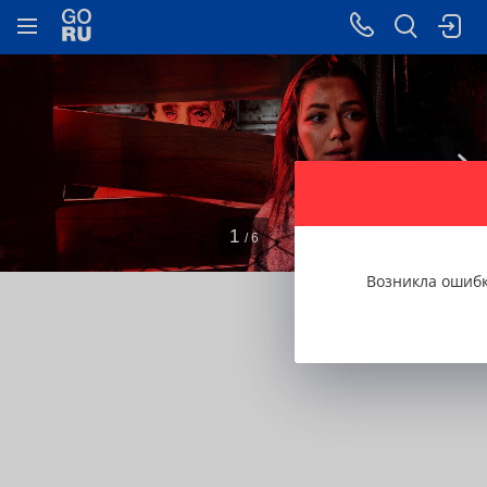
1
/ 6
Возникла ошиб