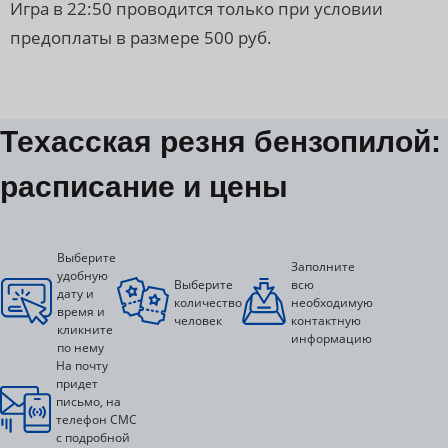
Игра в 22:50 проводится только при условии
предоплаты в размере 500 руб.
Техасская резня бензопилой:
расписание и цены
Выберите
Заполните
удобную
Выберите
всю
дату и
количество
необходимую
время и
человек
контактную
кликните
информацию
по нему
На почту
придет
письмо, на
телефон СМС
с подробной