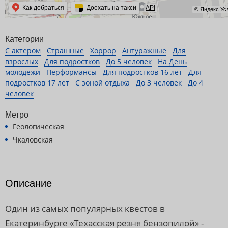
Как добраться
Доехать на такси
API
© Яндекс
Ус
Категории
С актером
Страшные
Хоррор
Антуражные
Для
взрослых
Для подростков
До 5 человек
На День
молодежи
Перформансы
Для подростков 16 лет
Для
подростков 17 лет
С зоной отдыха
До 3 человек
До 4
человек
Метро
Геологическая
Чкаловская
Описание
Один из самых популярных квестов в
Екатеринбурге «Техасская резня бензопилой» -