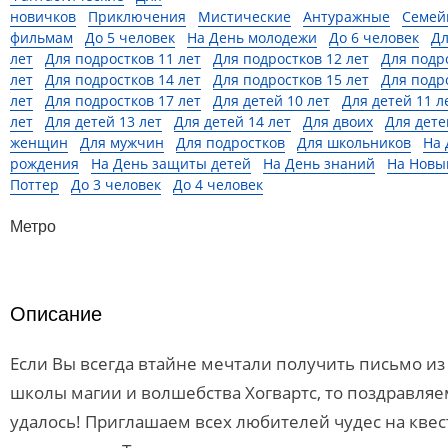
новичков
Приключения
Мистические
Антуражные
Семей
фильмам
До 5 человек
На День молодежи
До 6 человек
Дл
лет
Для подростков 11 лет
Для подростков 12 лет
Для подр
лет
Для подростков 14 лет
Для подростков 15 лет
Для подр
лет
Для подростков 17 лет
Для детей 10 лет
Для детей 11 л
лет
Для детей 13 лет
Для детей 14 лет
Для двоих
Для дете
женщин
Для мужчин
Для подростков
Для школьников
На 
рождения
На День защиты детей
На День знаний
На Новы
Поттер
До 3 человек
До 4 человек
Метро
Описание
Если Вы всегда втайне мечтали получить письмо и
школы магии и волшебства Хогвартс, то поздравляем
удалось! Приглашаем всех любителей чудес на квес