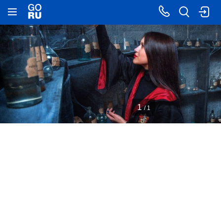
1
/ 1