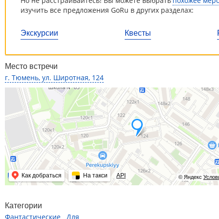
Но не расстраивайтесь! Вы можете выбрать
похожее мер
изучить все предложения GoRu в других разделах:
Экскурсии
Квесты
Место встречи
г. Тюмень, ул. Широтная, 124
Как добраться
На такси
API
© Яндекс
Услов
Категории
Фантастические
Для