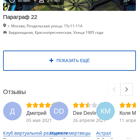
60 мин.
2-4 чел.
16+
Параграф 22
г. Москва, Рочдельская улица, 15с11-11А
Баррикадная, Краснопресненская, Улица 1905 года
ПОКАЗАТЬ ЕЩЁ
Отзывы
Д
DD
КМ
Дмитрий
Dee Devlin
Коля Мо
05 мая 2021
26 апреля 2021
11 апрел
Клуб виртуальной реальности
Ходячие мертвецы
Астрал