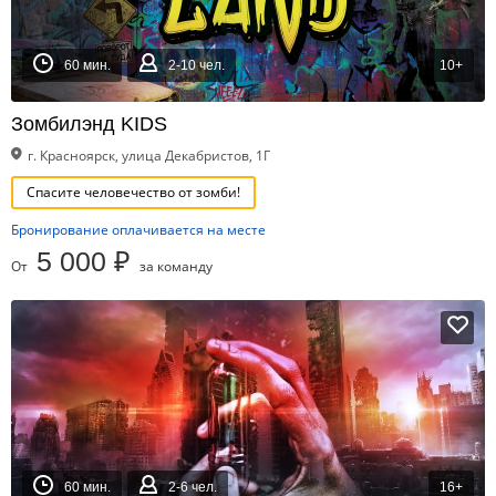
60 мин.
2-10 чел.
10+
Зомбилэнд KIDS
г. Красноярск, улица Декабристов, 1Г
Спасите человечество от зомби!
Бронирование оплачивается на месте
5 000 ₽
От
за команду
60 мин.
2-6 чел.
16+