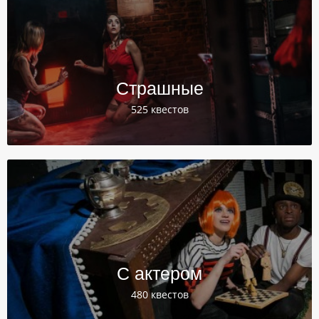
Страшные
525 квестов
С актером
480 квестов