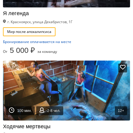
Я легенда
г. Красноярск, улица Декабристов, 1Г
Мир после апокалипсиса
Бронирование оплачивается на месте
5 000 ₽
От
за команду
100 мин.
2-8 чел.
12+
Ходячие мертвецы