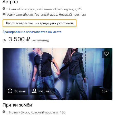
Астрал
г. Санкт-Петербург, наб. канала Грибоедова, д. 26
Адмиралтейская, Гостиный двор, Невский проспект
Квест-театр в лучших традициях ужастиков
Бронирование оплачивается на месте
3 500 ₽
От
за команду
60 мин.
4-25 чел.
10+
Прятки зомби
г. Новосибирск, Красный проспект, 100