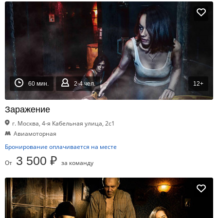
60 мин.
2-4 чел.
12+
Заражение
г. Москва, 4-я Кабельная улица, 2с1
Авиамоторная
Бронирование оплачивается на месте
3 500 ₽
От
за команду