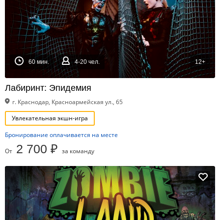
60 мин.
4-20 чел.
12+
Лабиринт: Эпидемия
г. Краснодар, Красноармейская ул., 65
Увлекательная экшн-игра
Бронирование оплачивается на месте
2 700 ₽
От
за команду