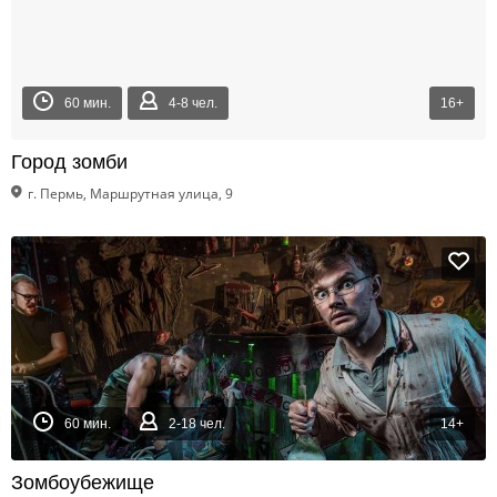
60 мин.
4-8 чел.
16+
Город зомби
г. Пермь, Маршрутная улица, 9
60 мин.
2-18 чел.
14+
Зомбоубежище