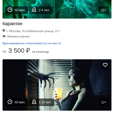
60 мин.
2-4 чел.
12+
Карантин
г. Москва, 4-я Кабельная улица, 2с1
Авиамоторная
Бронирование оплачивается на месте
3 500 ₽
От
за команду
60 мин.
1-15 чел.
12+