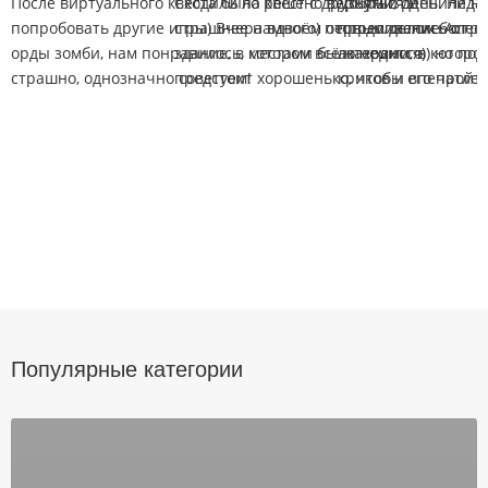
После виртуального квеста было решено вернуться и
Сходили на квест с друзьями, оценили на
Добрый день. Недав
попробовать другие игры) Вчера вдвоём отстреливались от
страшнее намного) первым делом более
продолжение Астра
орды зомби, нам понравилось, местами было немного
здание, в котором всё находится)) но под
актерами, в которо
страшно, однозначно советуем!
предстоит хорошенько, чтобы его пройти
криков и впечатлен
Популярные категории