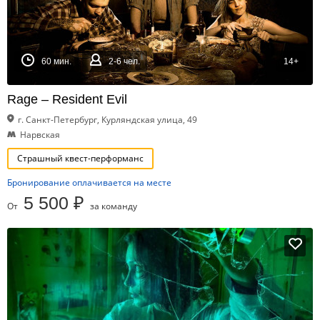
60 мин.
2-6 чел.
14+
Rage – Resident Evil
г. Санкт-Петербург, Курляндская улица, 49
Нарвская
Страшный квест-перформанс
Бронирование оплачивается на месте
5 500 ₽
От
за команду