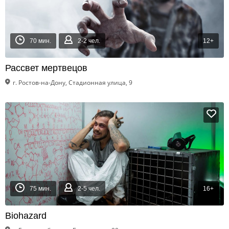
70 мин.
2-2 чел.
12+
Рассвет мертвецов
г. Ростов-на-Дону, Стадионная улица, 9
75 мин.
2-5 чел.
16+
Biohazard