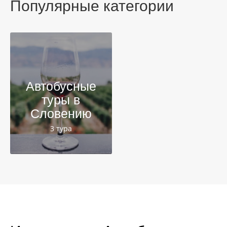
Популярные категории
Автобусные
туры в
Словению
3 тура