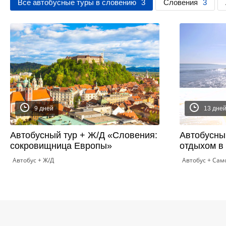
Все автобусные туры в словению
3
Словения
3
9 дней
13 дне
Автобусный тур + Ж/Д «Словения:
Автобусны
сокровищница Европы»
отдыхом в
Автобус + Ж/Д
Автобус + Сам