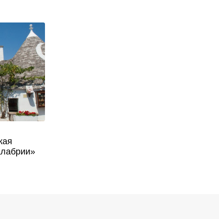
кая
алабрии»