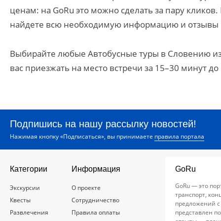
ценам: на GoRu это можно сделать за пару клико
найдете всю необходимую информацию и отзывы 
Выбирайте любые Автобусные туры в Словению из 
вас приезжать на место встречи за 15–30 минут до
Подпишись на нашу рассылку новостей!
Нажимая кнопку «Подписаться», вы принимаете
правила портала
Категории
Информация
GoRu
GoRu — это пор
Экскурсии
О проекте
транспорт, кон
Квесты
Сотрудничество
предложений с
Развлечения
Правила оплаты
представлен по