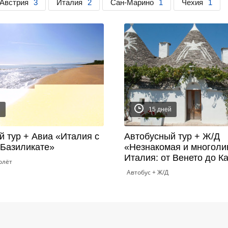
Австрия
3
Италия
2
Сан-Марино
1
Чехия
1
й
15 дней
й тур + Авиа «Италия с
Автобусный тур + Ж/Д
 Базиликате»
«Незнакомая и многоли
Италия: от Венето до К
олёт
Автобус + Ж/Д