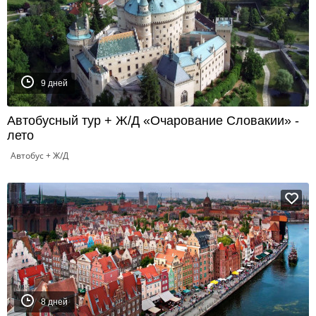
9 дней
Автобусный тур + Ж/Д «Очарование Словакии» -
лето
Автобус + Ж/Д
8 дней