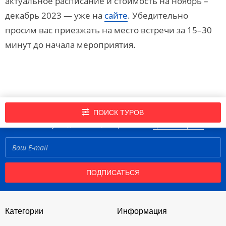
актуальное расписание и стоимость на ноябрь –
декабрь 2023 — уже на
сайте
. Убедительно
просим вас приезжать на место встречи за 15–30
минут до начала мероприятия.
Подпишись на нашу рассылку новостей!
ПОИСК ТУРОВ
Нажимая кнопку «Подписаться», вы принимаете
правила портала
ПОДПИСАТЬСЯ
Категории
Информация