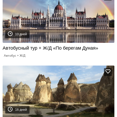
10 дней
Автобусный тур + Ж/Д «По берегам Дуная»
Автобус + Ж/Д
16 дней