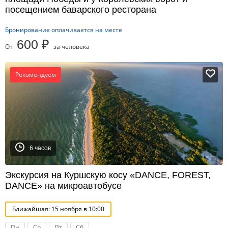
посещением баварского ресторана
Бронирование оплачивается на месте
600 ₽
От
за человека
Рекомендуем
6 часов
Экскурсия на Куршскую косу «DANCE, FOREST,
DANCE» на микроавтобусе
Ближайшая: 15 ноября в 10:00
Пн
Ср
Пт
Сб