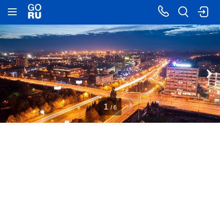
1
/ 6