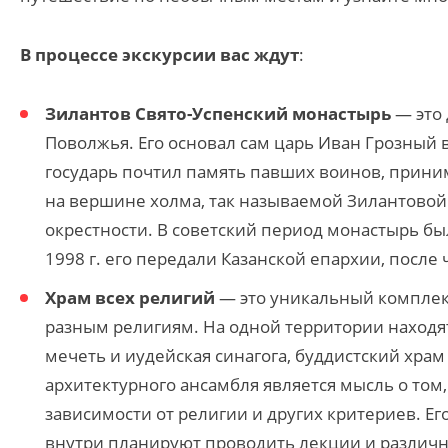
В процессе экскурсии вас ждут
:
Зилантов Свято-Успенский монастырь
— это
Поволжья. Его основал сам царь Иван Грозный в
государь почтил память павших воинов, прини
на вершине холма, так называемой Зилантовой 
окрестности. В советский период монастырь был
1998 г. его передали Казанской епархии, после 
Храм всех религий
— это уникальный комплекс
разным религиям. На одной территории находят
мечеть и иудейская синагога, буддистский храм
архитектурного ансамбля является мысль о том
зависимости от религии и других критериев. Ег
внутри планируют проводить лекции и различ