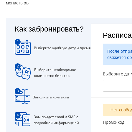
монастырь
Как забронировать?
Расписа
1
Выберите удобную дату и время
После отпр
свяжется ор
2
Выберите необходимое
Выберите дат
количество билетов
3
Заполните контакты
Нет свобо
4
Вам придет email и SMS с
Промо-код
подробной информацией