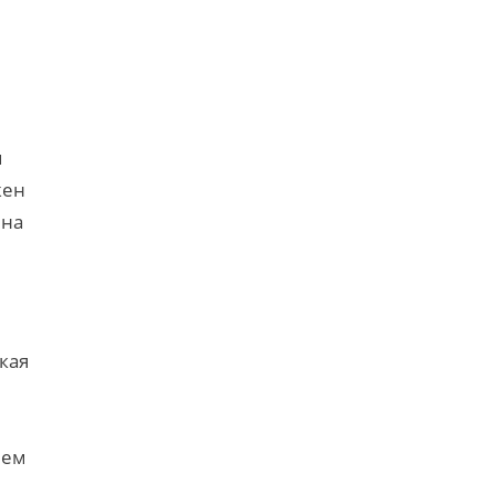
м
жен
 на
кая
шем