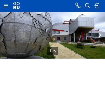
1
/ 5