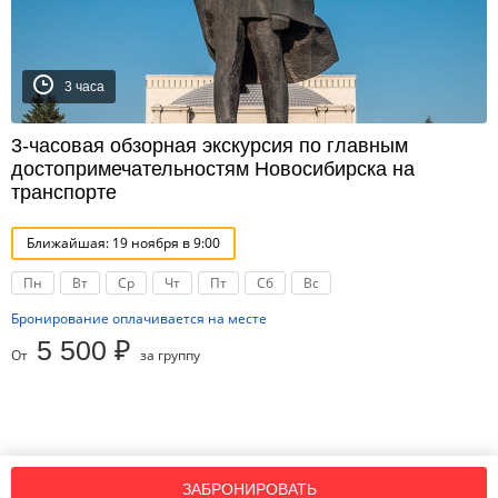
3 часа
3-часовая обзорная экскурсия по главным
достопримечательностям Новосибирска на
транспорте
Ближайшая: 19 ноября в 9:00
Пн
Вт
Ср
Чт
Пт
Сб
Вс
Бронирование оплачивается на месте
5 500 ₽
От
за группу
Подпишись на нашу рассылку новостей!
ЗАБРОНИРОВАТЬ