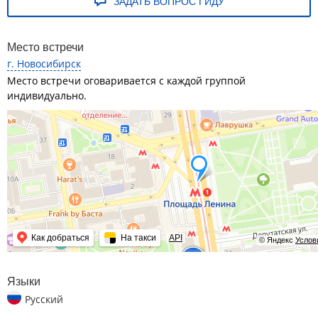
ЗАДАТЬ ВОПРОС ГИДУ
Место встречи
г. Новосибирск
Место встречи оговаривается с каждой группой
индивидуально.
Как добраться
На такси
API
© Яндекс
Услов
Языки
Русский