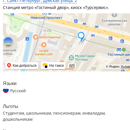
г. Санкт-Петербург, Думская улица, 2
Станция метро «Гостиный двор», киоск «Турсервис».
Как добраться
На такси
API
© Яндекс
Услов
Языки
Русский
Льготы
Студентам, школьникам, пенсионерам, инвалидам,
дошкольникам