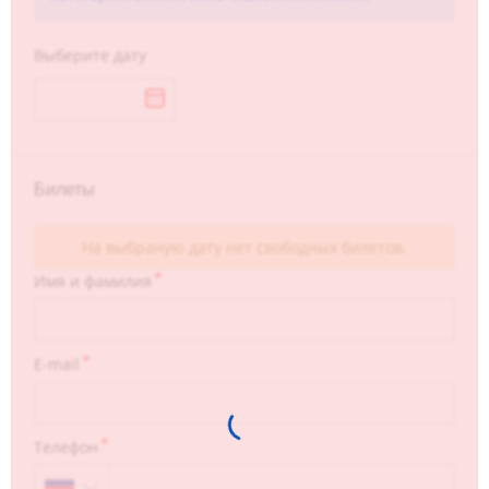
Выберите дату
Билеты
На выбраную дату нет свободных билетов.
Имя и фамилия
E-mail
Телефон