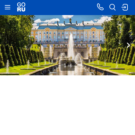
1
/ 6