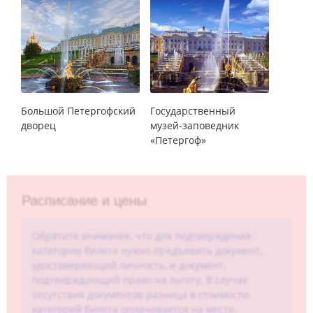
Большой Петергофский
Государственный
дворец
музей-заповедник
«Петергоф»
Расписание и цены
Обратите внимание, что для подтверждения
категории билета нужно предъявить документ,
удостоверяющий личность, и документ,
подтверждающий право на льготу. В случае
отсутствия документов разница в стоимости
категорий билета оплачивается на месте.