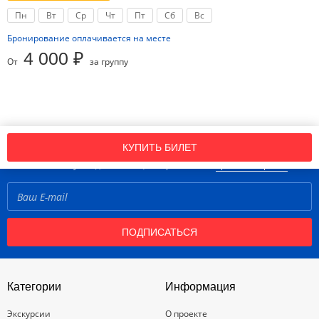
Пн
Вт
Ср
Чт
Пт
Сб
Вс
Бронирование оплачивается на месте
4 000 ₽
От
за группу
Подпишись на нашу рассылку новостей!
КУПИТЬ БИЛЕТ
Нажимая кнопку «Подписаться», вы принимаете
правила портала
ПОДПИСАТЬСЯ
Категории
Информация
Экскурсии
О проекте