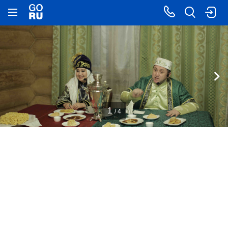
1
/ 4