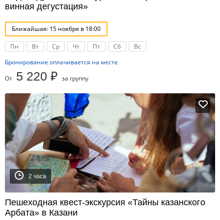
винная дегустация»
Ближайшая: 15 ноября в 18:00
Пн
Вт
Ср
Чт
Пт
Сб
Вс
Бронирование оплачивается на месте
5 220 ₽
От
за группу
2 часа
Пешеходная квест-экскурсия «Тайны казанского
Арбата» в Казани