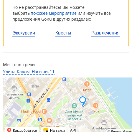
Но не расстраивайтесь! Вы можете
выбрать
похожее мероприятие
или изучить все
предложения GoRu в других разделах:
Экскурсии
Квесты
Развлечения
Место встречи
Улица Каюма Насыри, 11
Как добраться
На такси
API
© Яндекс
Услов