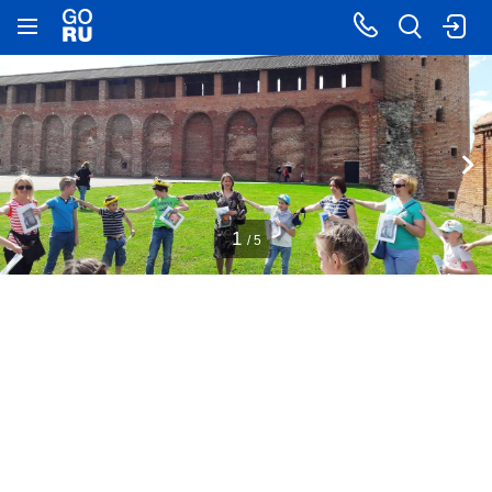
1
/ 5