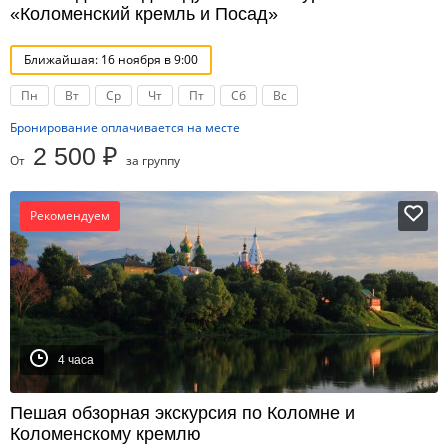
«Коломенский кремль и Посад»
Ближайшая: 16 ноября в 9:00
Пн
Вт
Ср
Чт
Пт
Сб
Вс
Бронирование оплачивается на месте
2 500 ₽
От
за группу
Рекомендуем
4 часа
Пешая обзорная экскурсия по Коломне и
Коломенскому кремлю