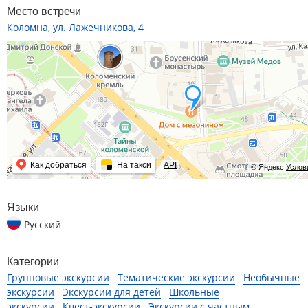
Место встречи
Коломна, ул. Лажечникова, 4
Как добраться
На такси
API
© Яндекс
Услов
Языки
Русский
Категории
Групповые экскурсии
Тематические экскурсии
Необычные
экскурсии
Экскурсии для детей
Школьные
экскурсии
Квест-экскурсии
Экскурсии с частным