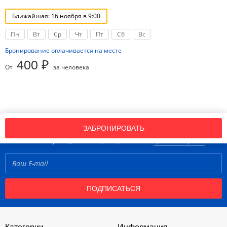
Ближайшая: 16 ноября в 9:00
Пн
Вт
Ср
Чт
Пт
Сб
Вс
Бронирование оплачивается на месте
400 ₽
От
за человека
Подпишись на нашу рассылку новостей!
ЗАБРОНИРОВАТЬ
Нажимая кнопку «Подписаться», вы принимаете
правила портала
ПОДПИСАТЬСЯ