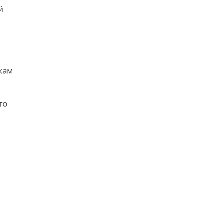
й
кам
то