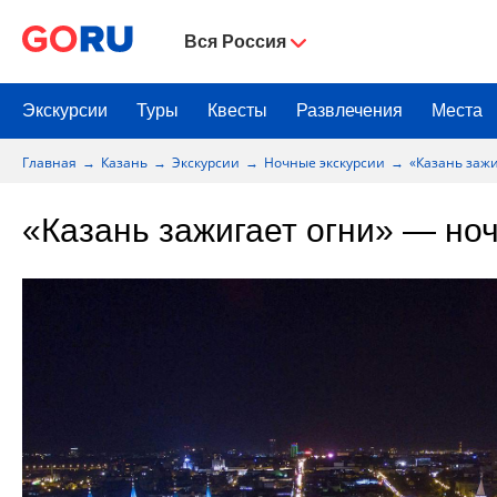
Вся Россия
Экскурсии
Туры
Квесты
Развлечения
Места
Главная
Казань
Экскурсии
Ночные экскурсии
«Казань зажи
«Казань зажигает огни» — ноч