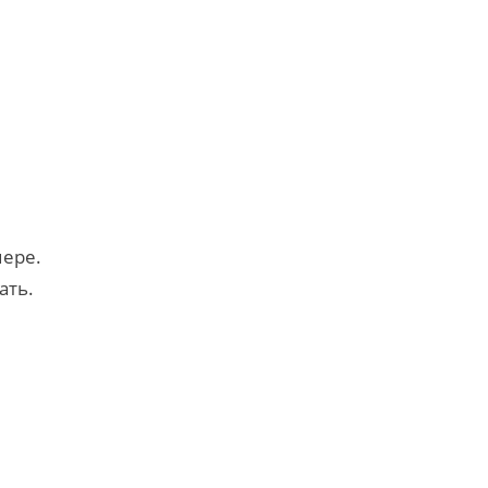
мере.
ать.