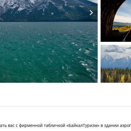
Источник
ать вас с фирменной табличкой «БайкалТуризм» в здании аэроп