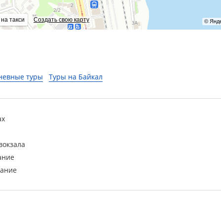
 на такси
Создать свою карту
© Янд
невные туры
Туры на Байкал
ах
вокзала
ание
вание