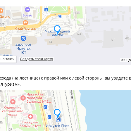
 на такси
Создать свою карту
© Янд
ехода (на лестнице) с правой или с левой стороны, вы увидите
лТуризм».