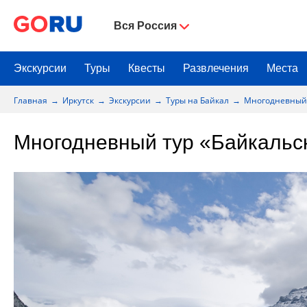
Вся Россия
Экскурсии
Туры
Квесты
Развлечения
Места
Главная
Иркутск
Экскурсии
Туры на Байкал
Многодневный т
Многодневный тур «Байкальск