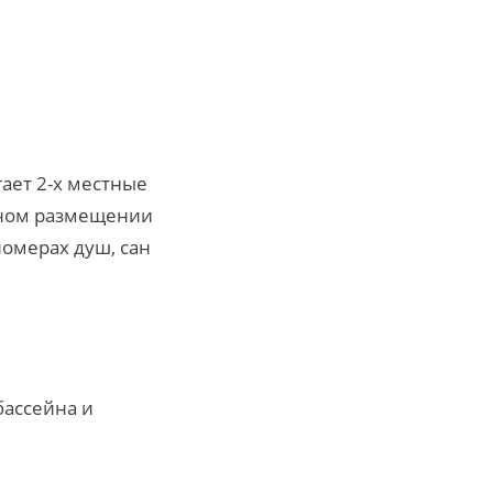
ает 2-х местные
стном размещении
номерах душ, сан
бассейна и