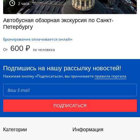
2 часа
Автобусная обзорная экскурсия по Санкт-
Петербургу
Бронирование оплачивается онлайн
600 ₽
От
за человека
Подпишись на нашу рассылку новостей!
Нажимая кнопку «Подписаться», вы принимаете
правила портала
ПОДПИСАТЬСЯ
Категории
Информация