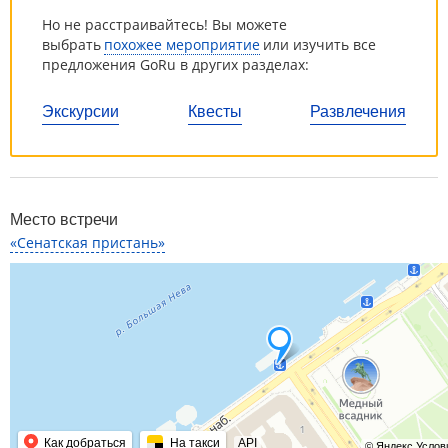
Но не расстраивайтесь! Вы можете
выбрать
похожее мероприятие
или изучить все
предложения GoRu в других разделах:
Экскурсии
Квесты
Развлечения
Место встречи
«Сенатская пристань»
Как добраться
На такси
API
© Яндекс
Услов