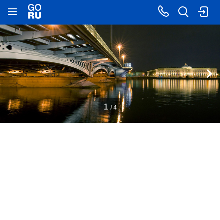
1
/ 4